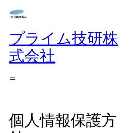
内
容
を
プライム技研株
ス
キ
ッ
式会社
プ
個人情報保護方