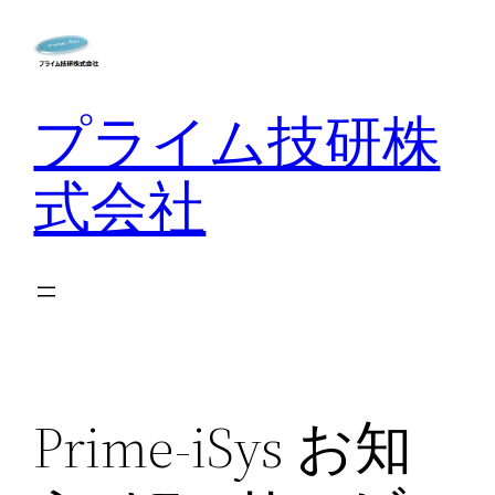
内
容
を
プライム技研株
ス
キ
ッ
式会社
プ
Prime-iSys お知